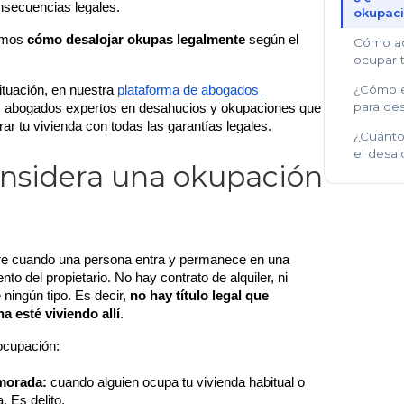
nsecuencias legales.
okupaci
amos 
cómo desalojar okupas legalmente
 según el 
Cómo ac
ocupar t
¿Cómo e
ituación, en nuestra 
plataforma de abogados 
para de
s abogados expertos en desahucios y okupaciones que 
r tu vivienda con todas las garantías legales.
¿Cuánto
el desal
nsidera una okupación
re cuando una persona entra y permanece en una 
nto del propietario. No hay contrato de alquiler, ni 
ningún tipo. Es decir, 
no hay título legal que 
a esté viviendo allí
.
 ocupación:
morada:
 cuando alguien ocupa tu vivienda habitual o 
. Es delito.