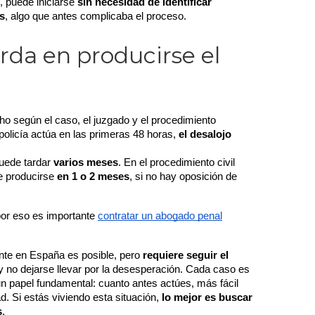
 puede iniciarse 
sin necesidad de identificar 
s
, algo que antes complicaba el proceso.
rda en producirse el
o según el caso, el juzgado y el procedimiento 
a policía actúa en las primeras 48 horas, 
el desalojo 
uede tardar 
varios meses
. En el procedimiento civil 
e producirse 
en 1 o 2 meses
, si no hay oposición de 
por eso es importante 
contratar un abogado penal
te en España es posible, pero 
requiere seguir el 
y no dejarse llevar por la desesperación. Cada caso es 
 un papel fundamental: cuanto antes actúes, más fácil 
d. Si estás viviendo esta situación, 
lo mejor es buscar 
s
.