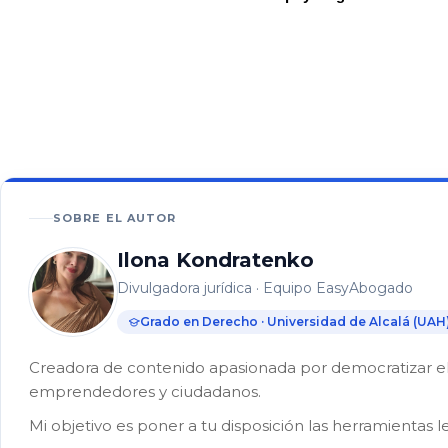
En este
artículo
36%
¿Qué
se
considera
SOBRE EL AUTOR
una
okupación
Ilona Kondratenko
ilegal?
Divulgadora jurídica · Equipo EasyAbogado
Cómo
Grado en Derecho · Universidad de Alcalá (UAH
actuar
si
Creadora de contenido apasionada por democratizar el 
acaban
emprendedores y ciudadanos.
de
ocupar
Mi objetivo es poner a tu disposición las herramientas l
tu