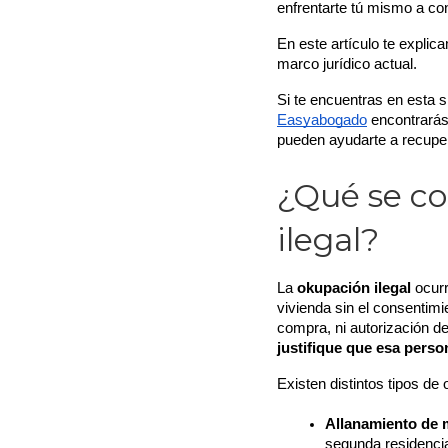
enfrentarte tú mismo a co
En este artículo te explic
marco jurídico actual. 
Si te encuentras en esta s
Easyabogado
 encontrará
pueden ayudarte a recupera
¿Qué se co
ilegal?
La 
okupación ilegal
 ocur
vivienda sin el consentimie
compra, ni autorización de 
justifique que esa person
Existen distintos tipos de
Allanamiento de 
segunda residencia