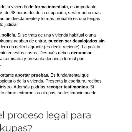
do tu vivienda 
de forma inmediata
, es importante 
ás de 48 horas desde la ocupación, será mucho más 
 actúe directamente y lo más probable es que tengas 
o judicial.
 policía.
 Si se trata de una vivienda habitual o una 
okupas acaban de entrar, 
pueden ser desalojados sin 
dera un delito flagrante (es decir, reciente). La policía 
mente en estos casos. Después debes 
denunciar 
a comisaría y presenta denuncia formal por 
.
ortante 
aportar pruebas.
 Es fundamental que 
opietario de la vivienda. Presenta la escritura, recibos 
ministro. Además podrías 
recoger testimonios
. Si 
sto cómo entraron los okupas, su testimonio puede 
l proceso legal para
okupas?