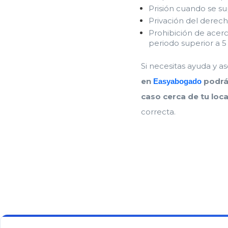
Prisión cuando se s
Privación del derech
Prohibición de acer
periodo superior a 
Si necesitas ayuda y a
en
podrá
Easyabogado
caso cerca de tu loc
correcta.
En este
artículo
39%
¿Cuál
es