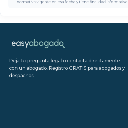
delito
normativa vigente en esa fecha y tiene finalidad informativ
grave?
¿Cuáles
son
las
penas
de
los
delitos
Deja tu pregunta legal o contacta directamente
graves?
con un abogado. Registro GRATIS para abogados y
despachos.