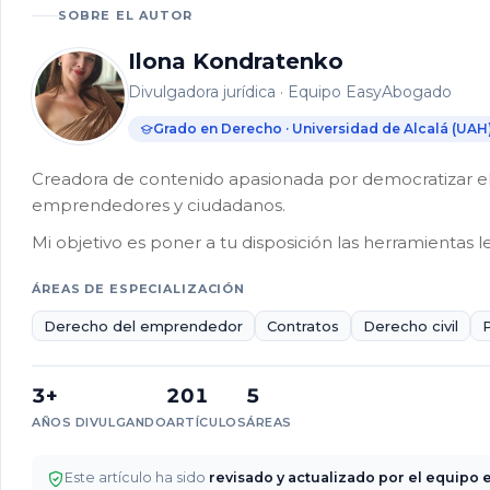
la
SOBRE EL AUTOR
diferencia
entre
Ilona Kondratenko
delitos
Divulgadora jurídica · Equipo EasyAbogado
menores
y
Grado en Derecho · Universidad de Alcalá (UAH
graves?
Creadora de contenido apasionada por democratizar el 
¿Qué
emprendedores y ciudadanos.
te
puede
Mi objetivo es poner a tu disposición las herramientas l
ocurrir
por
ÁREAS DE ESPECIALIZACIÓN
un
Derecho del emprendedor
Contratos
Derecho civil
delito
leve?
3+
201
5
¿Qué
AÑOS DIVULGANDO
ARTÍCULOS
ÁREAS
se
considera
un
Este artículo ha sido
revisado y actualizado por el equipo e