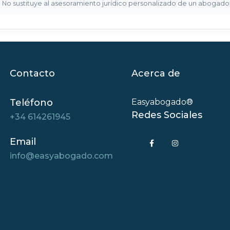
a. No sustituye al asesoramiento jurídico personalizado de un abogad
Contacto
Acerca de
Teléfono
Easyabogado®
Redes Sociales
+34 614261945
Email
info@easyabogado.com