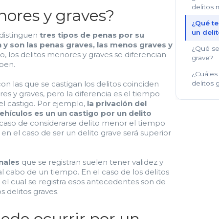
delitos
nores y graves?
¿Qué te
un delit
 distinguen
tres tipos de penas por su
n y son las penas graves, las menos graves y
¿Qué se
nto, los delitos menores y graves se diferencian
grave?
ben.
¿Cuáles 
on las que se castigan los delitos coinciden
delitos 
es y graves, pero la diferencia es el tiempo
el castigo. Por ejemplo,
la privación del
ehículos es un un castigo por un delito
l caso de considerarse delito menor el tiempo
y en el caso de ser un delito grave será superior
nales
que se registran suelen tener validez y
 cabo de un tiempo. En el caso de los delitos
el cual se registra esos antecedentes son de
 delitos graves.
ede ocurrir por un