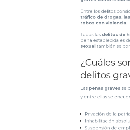
Entre los delitos cons
tráfico de drogas, la
robos con violencia
.
Todos los
delitos de 
pena establecida es d
sexual
también se con
¿Cuáles son
delitos gr
Las
penas graves
se c
y entre ellas se encuen
Privación de la patr
Inhabilitación absol
Suspensión de empl