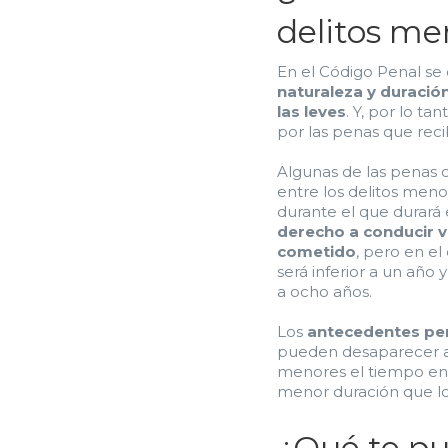
delitos me
En el Código Penal se
naturaleza y duració
las leves
. Y, por lo ta
por las penas que reci
Algunas de las penas c
entre los delitos menor
durante el que durará 
derecho a conducir v
cometido
, pero en e
será inferior a un año 
a ocho años.
Los
antecedentes pe
pueden desaparecer al
menores el tiempo en 
menor duración que los
¿Qué te pu