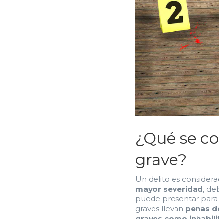
¿Qué se co
grave?
Un delito es consider
mayor severidad
, de
puede presentar para l
graves llevan
penas de
graves como inhabili