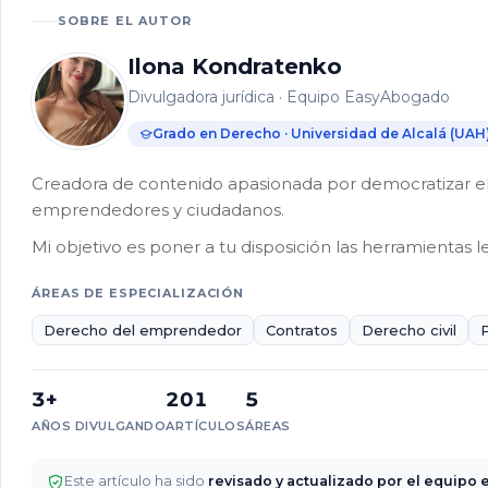
puede
SOBRE EL AUTOR
solicitar
la
Ilona Kondratenko
residencia
Divulgadora jurídica · Equipo EasyAbogado
permanente?
Grado en Derecho · Universidad de Alcalá (UAH
¿Qué
requisitos
Creadora de contenido apasionada por democratizar el 
necesito
emprendedores y ciudadanos.
cumplir
para
Mi objetivo es poner a tu disposición las herramientas l
obtener
la
ÁREAS DE ESPECIALIZACIÓN
residencia
Derecho del emprendedor
Contratos
Derecho civil
permanente?
¿Cómo
3+
201
5
se
AÑOS DIVULGANDO
ARTÍCULOS
ÁREAS
solicita
la
residencia
Este artículo ha sido
revisado y actualizado por el equipo e