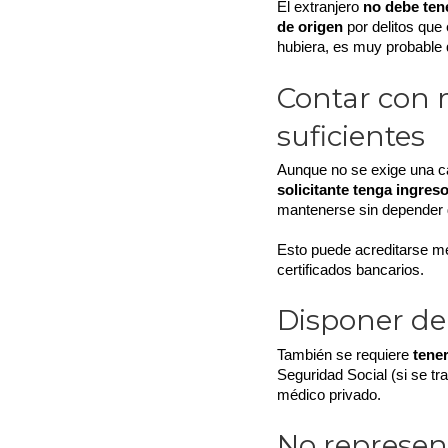
El extranjero 
no debe tene
de origen
 por delitos que 
hubiera, es muy probable 
Contar con
suficientes
Aunque no se exige una ca
solicitante tenga ingre
mantenerse sin depender d
Esto puede acreditarse me
certificados bancarios.
Disponer de
También se requiere 
tene
Seguridad Social (si se tr
médico privado.
No represen