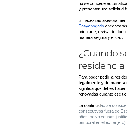
no se concede automáticam
y presentar una solicitud f
Si necesitas asesoramient
Easyabogado
 encontrarás
orientarte, revisar tu docu
manera segura y eficaz.
¿Cuándo se
residenci
Para poder pedir la resid
legalmente y de manera
significa que debes haber 
renovadas durante ese tie
La continuid
ad se conside
consecutivos fuera de Es
años, salvo causas justifi
temporal en el extranjero).