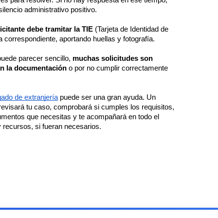
es para resolver. Si no hay respuesta en ese tiempo, 
ilencio administrativo positivo. 
licitante debe tramitar la TIE
 (Tarjeta de Identidad de 
a correspondiente, aportando huellas y fotografía.
uede parecer sencillo, 
muchas solicitudes son 
en la documentación
 o por no cumplir correctamente 
gado de extranjería
 puede ser una gran ayuda. Un 
revisará tu caso, comprobará si cumples los requisitos, 
cumentos que necesitas y te acompañará en todo el 
 recursos, si fueran necesarios.