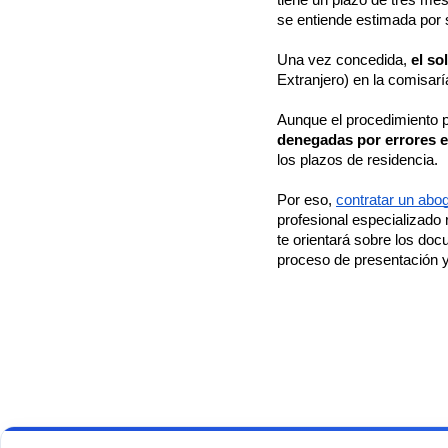
tiene un plazo de tres mes
se entiende estimada por s
Una vez concedida, 
el so
Extranjero) en la comisarí
Aunque el procedimiento p
denegadas por errores 
los plazos de residencia.
Por eso, 
contratar un abo
profesional especializado 
te orientará sobre los do
proceso de presentación y
En este
artículo
37%
¿Cuándo
se