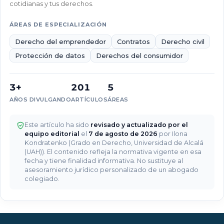
cotidianas y tus derechos.
tarda
un
ÁREAS DE ESPECIALIZACIÓN
juez
en
Derecho del emprendedor
Contratos
Derecho civil
dictar
Protección de datos
Derechos del consumidor
medidas
provisionales?
3+
201
5
AÑOS DIVULGANDO
ARTÍCULOS
ÁREAS
Este artículo ha sido
revisado y actualizado por el
equipo editorial
el
7 de agosto de 2026
por Ilona
Kondratenko (Grado en Derecho, Universidad de Alcalá
(UAH)). El contenido refleja la normativa vigente en esa
fecha y tiene finalidad informativa. No sustituye al
asesoramiento jurídico personalizado de un abogado
colegiado.