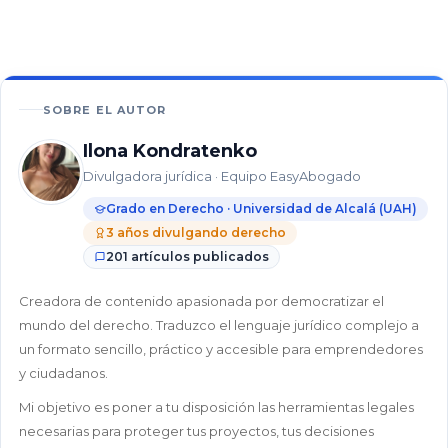
En este
artículo
48%
SOBRE EL AUTOR
¿Qué
Ilona Kondratenko
son
Divulgadora jurídica · Equipo EasyAbogado
las
medidas
Grado en Derecho · Universidad de Alcalá (UAH)
provisionales?
3 años divulgando derecho
201 artículos publicados
¿Cuándo
se
Creadora de contenido apasionada por democratizar el
pueden
mundo del derecho. Traduzco el lenguaje jurídico complejo a
solicitar
un formato sencillo, práctico y accesible para emprendedores
las
y ciudadanos.
medidas
provisionales?
Mi objetivo es poner a tu disposición las herramientas legales
necesarias para proteger tus proyectos, tus decisiones
¿Cuánto