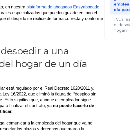
emplead
o, en nuestra 
plataforma de abogados Easyabogado
día par
rales especializados que pueden guiarte en todo el 
ue el despido se realice de forma correcta y conforme 
¿Cuál e
el desp
hogar?
despedir a una
el hogar de un día
liar está regulado por el Real Decreto 1620/2011 y, 
 Ley 16/2022, que eliminó la figura del “despido sin 
re. Esto significa que, aunque el empleador sigue 
para finalizar el contrato, ya 
no puede hacerlo de 
ificar.
egal comunicar a la empleada del hogar que ya no 
n respetar los plazos y derechos que marca la 