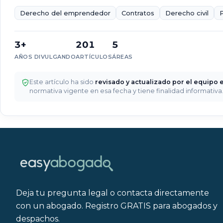
es
Derecho del emprendedor
Contratos
Derecho civil
la
indemnización
en
3+
201
5
el
despido
AÑOS DIVULGANDO
ARTÍCULOS
ÁREAS
de
empleadas
Este artículo ha sido
revisado y actualizado por el equipo e
del
normativa vigente en esa fecha y tiene finalidad informativ
hogar?
Deja tu pregunta legal o contacta directamente
con un abogado. Registro GRATIS para abogados y
despachos.