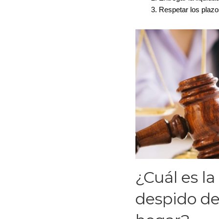
Respetar los plaz
¿Cuál es l
despido d