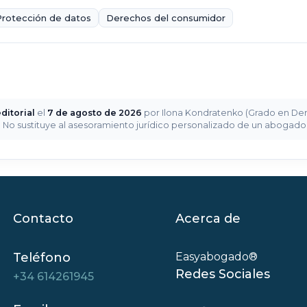
Protección de datos
Derechos del consumidor
ditorial
el
7 de agosto de 2026
por Ilona Kondratenko (Grado en Derec
a. No sustituye al asesoramiento jurídico personalizado de un abogad
Contacto
Acerca de
Teléfono
Easyabogado®
Redes Sociales
+34 614261945