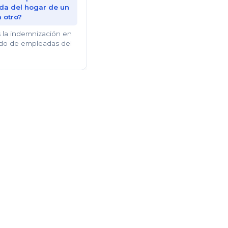
a del hogar de un
a otro?
s la indemnización en
ido de empleadas del