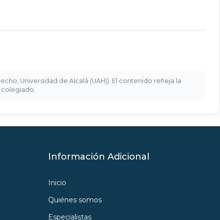
ho, Universidad de Alcalá (UAH)). El contenido refleja la
o colegiado.
Información Adicional
Inicio
Quiénes somos
Especialistas