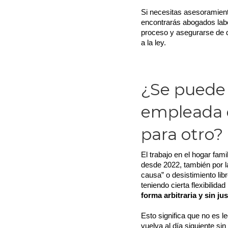
Si necesitas asesoramient
encontrarás abogados labo
proceso y asegurarse de q
a la ley.
¿Se puede 
empleada d
para otro?
El trabajo en el hogar fami
desde 2022, también por la
causa” o desistimiento lib
teniendo cierta flexibilidad 
forma arbitraria y sin just
Esto significa que no es l
vuelva al día siguiente si