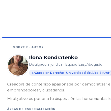
En este
artículo
40%
¿Se
puede
despedir
SOBRE EL AUTOR
a
una
Ilona Kondratenko
empleada
Divulgadora jurídica · Equipo EasyAbogado
del
hogar
Grado en Derecho · Universidad de Alcalá (UAH
de
un
Creadora de contenido apasionada por democratizar el 
día
emprendedores y ciudadanos.
para
otro?
Mi objetivo es poner a tu disposición las herramientas l
¿Cuál
ÁREAS DE ESPECIALIZACIÓN