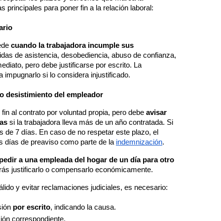
 principales para poner fin a la relación laboral:
ario
ede 
cuando la trabajadora incumple sus 
etidas de asistencia, desobediencia, abuso de confianza, 
ediato, pero debe justificarse por escrito. La 
 impugnarlo si lo considera injustificado.
o desistimiento del empleador
in al contrato por voluntad propia, pero debe 
avisar 
ías
 si la trabajadora lleva más de un año contratada. Si 
s de 7 días. En caso de no respetar este plazo, el 
 días de preaviso como parte de la 
indemnización
.
edir a una empleada del hogar de un día para otro 
rás justificarlo o compensarlo económicamente.
lido y evitar reclamaciones judiciales, es necesario:
ión 
por escrito
, indicando la causa.
ción correspondiente.