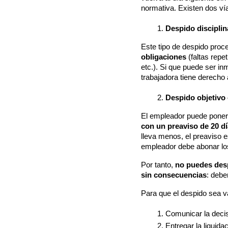
normativa. Existen dos vías
Despido disciplin
Este tipo de despido proc
obligaciones
 (faltas rep
etc.). Si que puede ser inm
trabajadora tiene derecho a
Despido objetivo 
El empleador puede poner f
con un preaviso de 20 d
lleva menos, el preaviso e
empleador debe abonar los
Por tanto, 
no puedes desp
sin consecuencias
: debe
Para que el despido sea vá
Comunicar la decis
Entregar la liquida