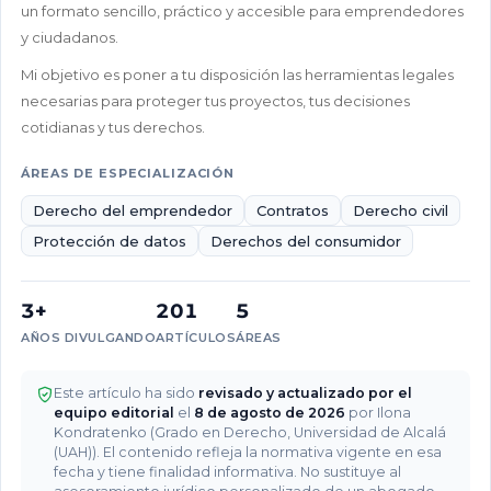
un formato sencillo, práctico y accesible para emprendedores
un
y ciudadanos.
préstamo
entre
Mi objetivo es poner a tu disposición las herramientas legales
particulares?
necesarias para proteger tus proyectos, tus decisiones
cotidianas y tus derechos.
¿Cómo
demostrar
ÁREAS DE ESPECIALIZACIÓN
que
fue
Derecho del emprendedor
Contratos
Derecho civil
un
Protección de datos
Derechos del consumidor
préstamo
y
no
3+
201
5
una
AÑOS DIVULGANDO
ARTÍCULOS
ÁREAS
donación?
¿Cómo
Este artículo ha sido
revisado y actualizado por el
equipo editorial
el
8 de agosto de 2026
por Ilona
es
Kondratenko (Grado en Derecho, Universidad de Alcalá
el
(UAH)). El contenido refleja la normativa vigente en esa
proceso
fecha y tiene finalidad informativa. No sustituye al
de