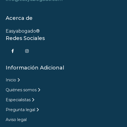
un
abogado
especializado
Acerca de
en
reclamación
Easyabogado®
de
Redes Sociales
deudas?
Información Adicional
Inicio
Quiénes somos
Especialistas
Pregunta legal
Aviso legal