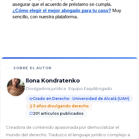
asegurar que el acuerdo de préstamo se cumpla. 
¿Cómo elegir el mejor abogado para tu caso?
 Muy 
sencillo, con nuestra plataforma.
En este
artículo
42%
SOBRE EL AUTOR
¿Por
Ilona Kondratenko
qué
Divulgadora jurídica · Equipo EasyAbogado
es
importante
Grado en Derecho · Universidad de Alcalá (UAH)
contar
3 años divulgando derecho
con
201 artículos publicados
un
abogado
Creadora de contenido apasionada por democratizar el
para
mundo del derecho. Traduzco el lenguaje jurídico complejo a
reclamar