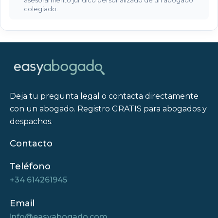
asesoramiento jurídico personalizado de un abogado
reclamación
colegiado.
de
dinero
prestado?
¿Cómo
formalizar
un
préstamo
Deja tu pregunta legal o contacta directamente
entre
con un abogado. Registro GRATIS para abogados y
particulares
para
despachos.
evitar
problemas
Contacto
en
el
Teléfono
futuro?
+34 614261945
¿Cuándo
Email
acudir
a
info@easyabogado.com