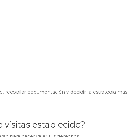
, recopilar documentación y decidir la estrategia más
visitas establecido?
arán para hacer valer tus derechos.