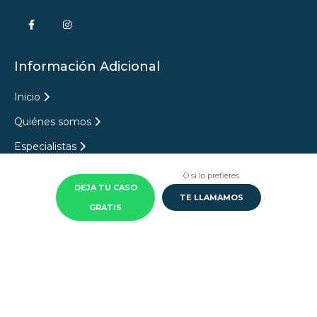
Información Adicional
Inicio
Quiénes somos
Especialistas
Pregunta legal
O si lo prefieres
DEJA TU CASO
Aviso legal
TE LLAMAMOS
GRATIS
Política de privacidad
Política de Cookies
Política de privacidad redes sociales
Términos y condiciones B2C