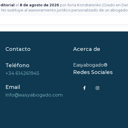
ditorial
el
8 de agosto de 2026
por Ilona Kondratenko (Grado en Derec
a. No sustituye al asesoramiento jurídico personalizado de un abogad
Contacto
Acerca de
Teléfono
Easyabogado®
Redes Sociales
+34 614261945
Email
info@easyabogado.com