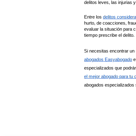
delitos leves, las injurias
Entre los
delitos conside
hurto, de coacciones, frau
evaluar la situación para c
tiempo prescribe el delito
Si necesitas encontrar un
abogados Easyabogado
e
especializados que podrán
el mejor abogado para tu 
abogados especializados s
En este
artículo
40%
¿Cuánto