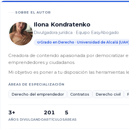
tiempo
tiene
SOBRE EL AUTOR
que
pasar
Ilona Kondratenko
para
Divulgadora jurídica · Equipo EasyAbogado
que
un
Grado en Derecho · Universidad de Alcalá (UAH
delito
prescriba?
Creadora de contenido apasionada por democratizar el 
emprendedores y ciudadanos.
¿Qué
delitos
Mi objetivo es poner a tu disposición las herramientas l
prescriben
a
ÁREAS DE ESPECIALIZACIÓN
los
Derecho del emprendedor
Contratos
Derecho civil
5
años?
3+
201
5
AÑOS DIVULGANDO
ARTÍCULOS
ÁREAS