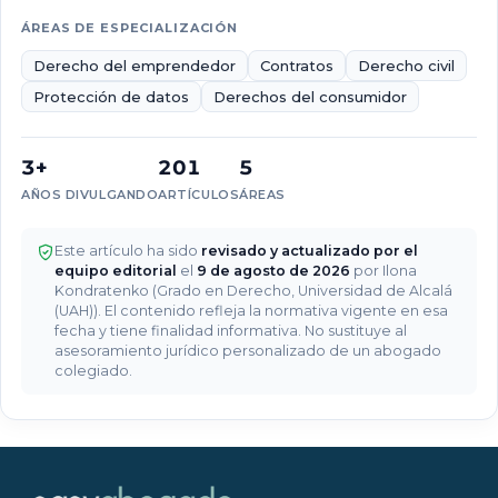
recomendable
ÁREAS DE ESPECIALIZACIÓN
contratar
un
Derecho del emprendedor
Contratos
Derecho civil
abogado
Protección de datos
Derechos del consumidor
laboralista?
¿Qué
3+
201
5
pasos
AÑOS DIVULGANDO
ARTÍCULOS
ÁREAS
debo
seguir
si
Este artículo ha sido
revisado y actualizado por el
equipo editorial
el
9 de agosto de 2026
por Ilona
me
Kondratenko (Grado en Derecho, Universidad de Alcalá
han
(UAH)). El contenido refleja la normativa vigente en esa
despedido?
fecha y tiene finalidad informativa. No sustituye al
asesoramiento jurídico personalizado de un abogado
colegiado.