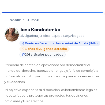
En este
artículo
48%
SOBRE EL AUTOR
¿Por
Ilona Kondratenko
qué
Divulgadora jurídica · Equipo EasyAbogado
es
importante
Grado en Derecho · Universidad de Alcalá (UAH)
contar
3 años divulgando derecho
con
201 artículos publicados
un
abogado
Creadora de contenido apasionada por democratizar el
tras
mundo del derecho. Traduzco el lenguaje jurídico complejo a
un
un formato sencillo, práctico y accesible para emprendedores
despido?
y ciudadanos.
¿Cuándo
Mi objetivo es poner a tu disposición las herramientas legales
es
necesarias para proteger tus proyectos, tus decisiones
obligatorio
cotidianas y tus derechos.
o