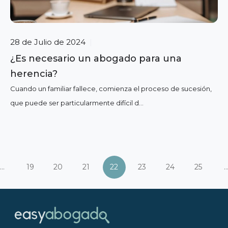
28 de Julio de 2024
|
¿Es necesario un abogado para una
herencia?
Cuando un familiar fallece, comienza el proceso de sucesión,
que puede ser particularmente difícil d...
...
19
20
21
22
23
24
25
..