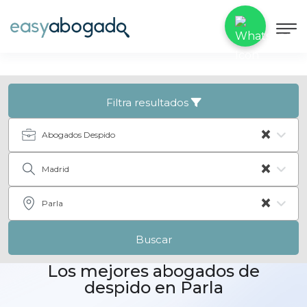
Filtra resultados
×
Abogados Despido
×
Madrid
×
Parla
Buscar
Los mejores abogados de
despido en Parla